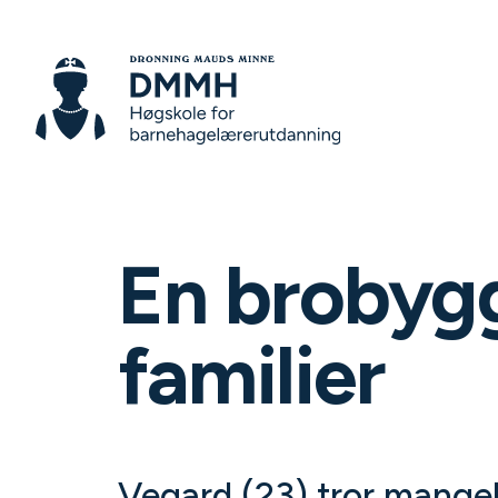
En brobygge
familier
Vegard (23) tror mangel