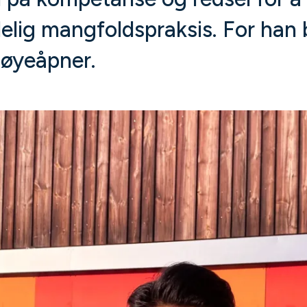
lig mangfoldspraksis. For han ble
 øyeåpner.