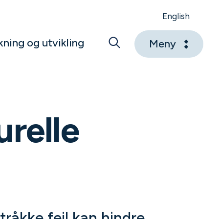
English
kning og utvikling
Meny
urelle
råkke feil kan hindre