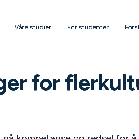
Våre studier
For studenter
Fors
r for flerkult
 på kompetanse og redsel for å t