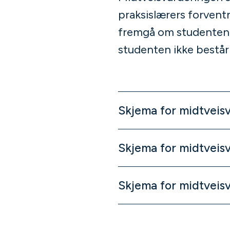
praksislærers forventn
fremgå om studenten li
studenten ikke består 
Skjema for midtveisv
Skjema for midtveisv
Skjema for midtveisv