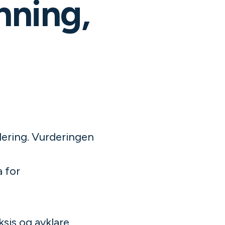
nning,
rdering. Vurderingen
 for
sis og avklare