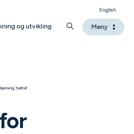
English
kning og utvikling
Meny
anning, heltid
for