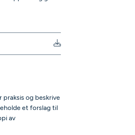
r praksis og beskrive
holde et forslag til
opi av