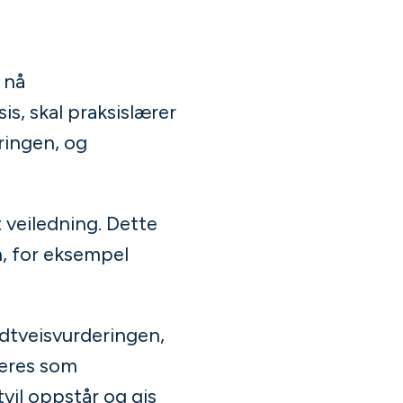
 nå
is, skal praksislærer
eringen, og
 veiledning. Dette
, for eksempel
idtveisvurderingen,
deres som
tvil oppstår og gis