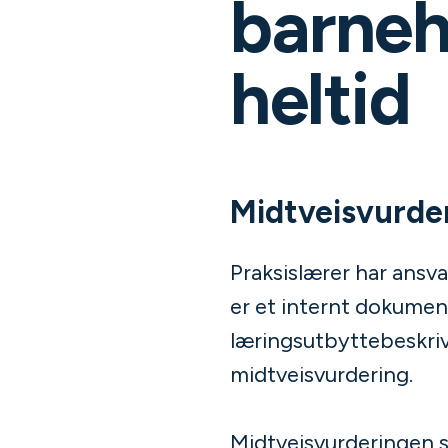
barneh
heltid
Midtveisvurde
Praksislærer har ansva
er et internt dokument
læringsutbyttebeskriv
midtveisvurdering.
Midtveisvurderingen s