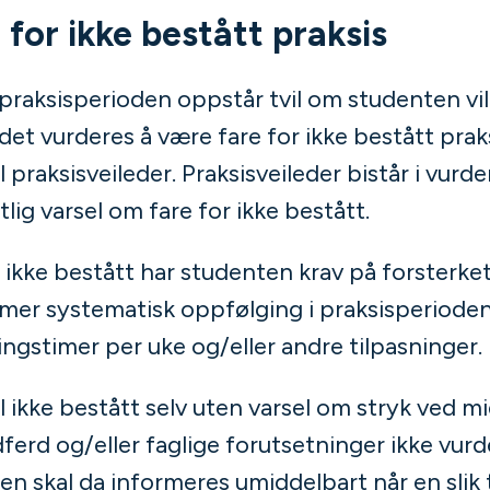
 for ikke bestått praksis
 praksisperioden oppstår tvil om studenten vil
et vurderes å være fare for ikke bestått praks
 praksisveileder. Praksisveileder bistår i vurd
tlig varsel om fare for ikke bestått.
 ikke bestått har studenten krav på forsterket
mer systematisk oppfølging i praksisperioden
ngstimer per uke og/eller andre tilpasninger.
il ikke bestått selv uten varsel om stryk ved m
erd og/eller faglige forutsetninger ikke vur
ten skal da informeres umiddelbart når en slik 