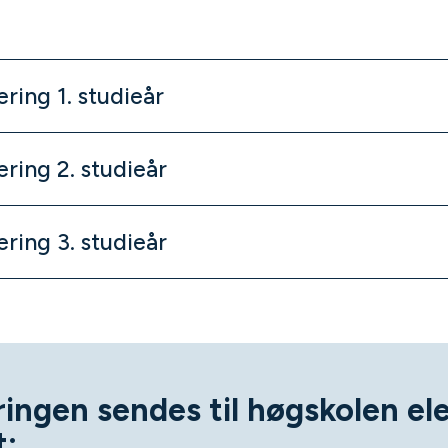
ring 1. studieår
ering 2. studieår
ering 3. studieår
ingen sendes til høgskolen el
t: