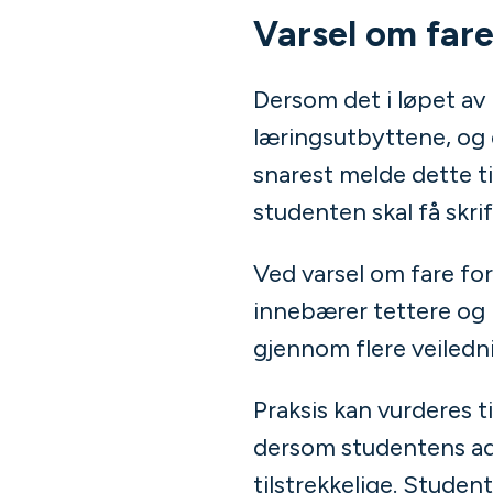
Varsel om fare
Dersom det i løpet av
læringsutbyttene, og d
snarest melde dette til
studenten skal få skrif
Ved varsel om fare for
innebærer tettere og 
gjennom flere veiledni
Praksis kan vurderes t
dersom studentens adf
tilstrekkelige. Studen