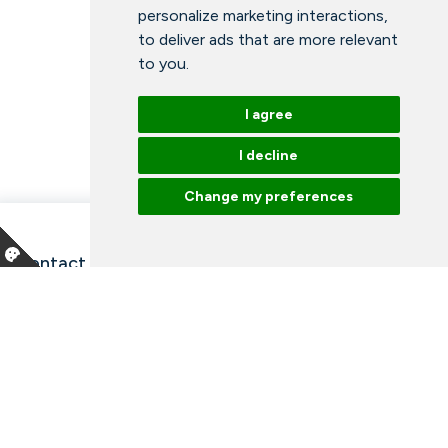
personalize marketing interactions
,
to deliver ads that are more relevant
to you
.
I agree
I decline
Change my preferences
Contact information and opening hours
Our employees
Talk to an expert
Library
News
Arrangements