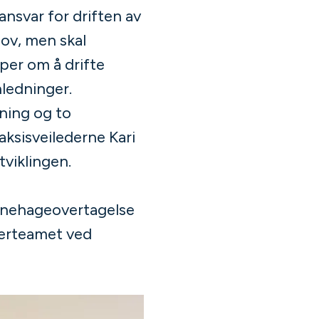
ansvar for driften av
ov, men skal
per om å drifte
nledninger.
dning og to
aksisveilederne Kari
viklingen.
arnehageovertagelse
rerteamet ved