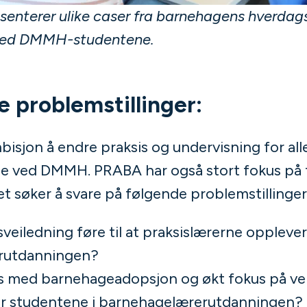
enterer ulike caser fra barnehagens hverdags
 med DMMH-studentene.
e problemstillinger:
isjon å endre praksis og undervisning for all
e ved DMMH. PRABA har også stort fokus på 
t søker å svare på følgende problemstillinger
veiledning føre til at praksislærerne opplever
erutdanningen?
s med barnehageadopsjon og økt fokus på vei
for studentene i barnehagelærerutdanningen?