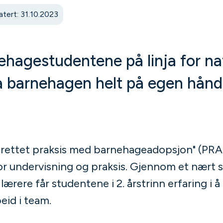
tert: 31.10.2023
ehagestudentene på linja for na
rta barnehagen helt på egen hånd
srettet praksis med barnehageadopsjon" (PRA
for undervisning og praksis. Gjennom et nært
ærere får studentene i 2. årstrinn erfaring i 
eid i team.