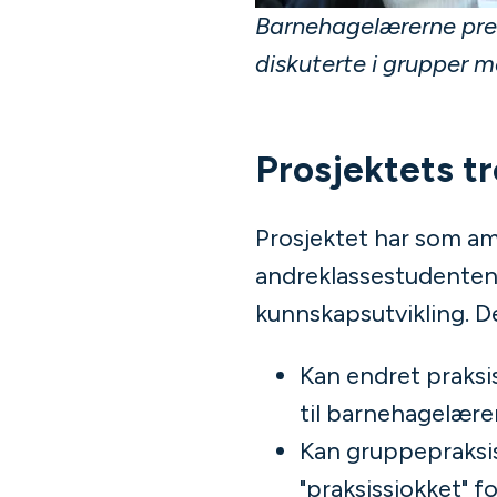
Barnehagelærerne pres
diskuterte i grupper
Prosjektets tr
Prosjektet har som amb
andreklassestudenten
kunnskapsutvikling. De
Kan endret praksis
til barnehagelær
Kan gruppepraksi
"praksissjokket" 