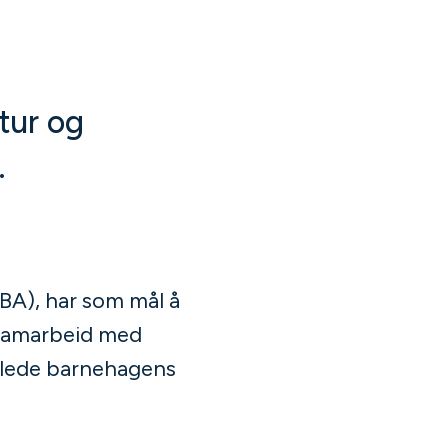
tur og
.
BA), har som mål å
 samarbeid med
å lede barnehagens