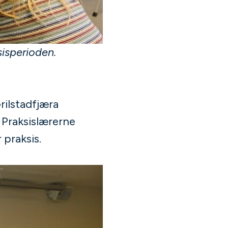
sisperioden.
rilstadfjæra
Praksislærerne
 praksis.