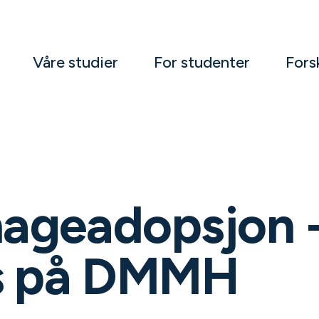
Våre studier
For studenter
Fors
ageadopsjon -
is på DMMH