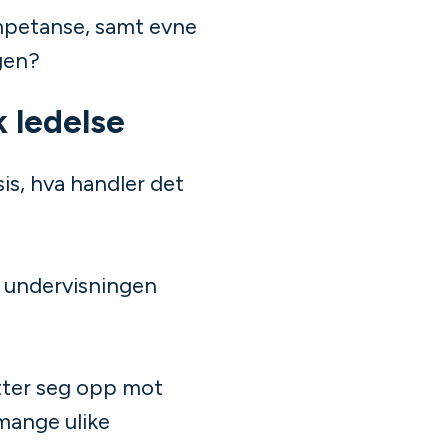
mpetanse, samt evne
agen?
 ledelse
sis, hva handler det
v undervisningen
tter seg opp mot
 mange ulike