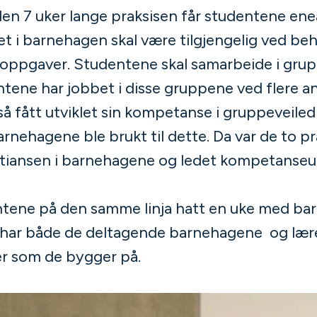
den 7 uker lange praksisen får studentene ene
t i barnehagen skal være tilgjengelig ved beh
oppgaver. Studentene skal samarbeide i grup
tene har jobbet i disse gruppene ved flere a
så fått utviklet sin kompetanse i gruppeveile
rnehagene ble brukt til dette. Da var de to pr
tiansen i barnehagene og ledet kompetanseut
entene på den samme linja hatt en uke med b
d har både de deltagende barnehagene og læ
r som de bygger på.