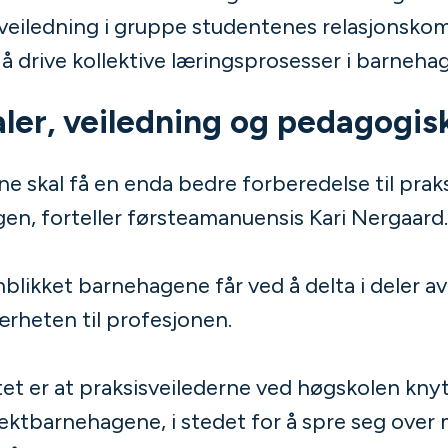
veiledning i gruppe studentenes relasjonsko
 å drive kollektive læringsprosesser i barneh
ler, veiledning og pedagogisk
ne skal få en enda bedre forberedelse til prak
en, forteller førsteamanuensis Kari Nergaard.
nblikket barnehagene får ved å delta i deler a
ærheten til profesjonen.
et er at praksisveilederne ved høgskolen kny
jektbarnehagene, i stedet for å spre seg over