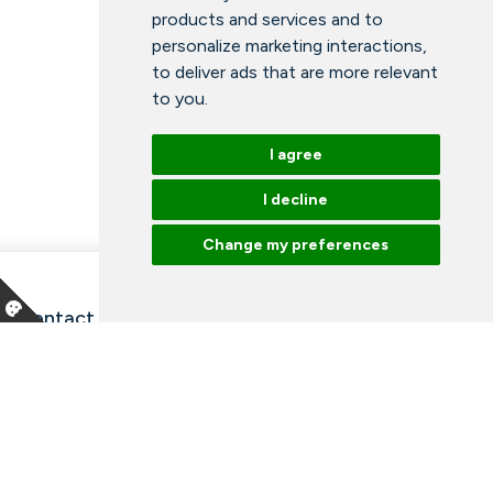
products and services and to
personalize marketing interactions
,
to deliver ads that are more relevant
to you
.
I agree
I decline
Change my preferences
Contact information and opening hours
Our employees
Talk to an expert
Library
News