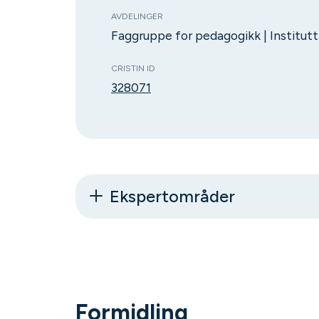
AVDELINGER
Faggruppe for pedagogikk | Institut
CRISTIN ID
328071
Ekspertområder
Formidling