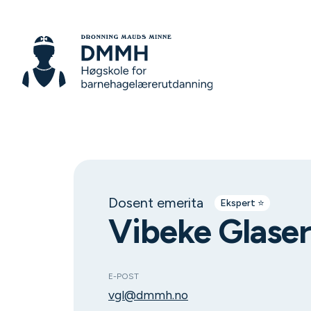
Dosent emerita
Ekspert ⭐️
Vibeke Glase
E-POST
vgl@dmmh.no