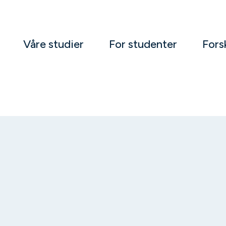
Våre studier
For studenter
Fors
r