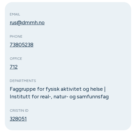
EMAIL
rus@dmmh.no
PHONE
73805238
OFFICE
712
DEPARTMENTS
Faggruppe for fysisk aktivitet og helse |
Institutt for real-, natur- og samfunnsfag
CRISTIN ID
328051