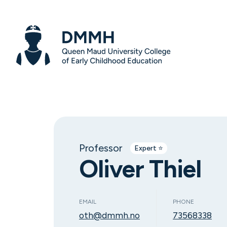
Professor
Expert ⭐️
Oliver Thiel
EMAIL
PHONE
oth@dmmh.no
73568338