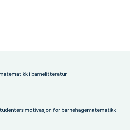
atematikk i barnelitteratur
studenters motivasjon for barnehagematematikk