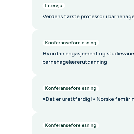
Intervju
Verdens første professor i barneha
Konferanseforelesning
Hvordan engasjement og studievaner
barnehagelærerutdanning
Konferanseforelesning
«Det er urettferdig!» Norske femåringe
Konferanseforelesning