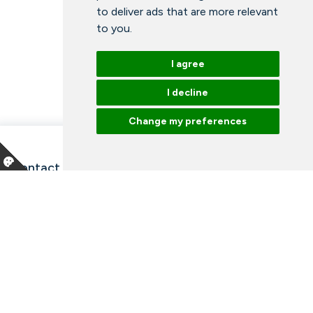
to deliver ads that are more relevant
to you
.
I agree
I decline
Change my preferences
Contact information and opening hours
Our employees
Talk to an expert
Library
News
Arrangements
Vacancies