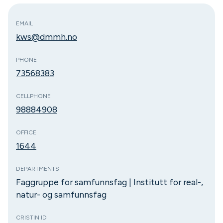
EMAIL
kws@dmmh.no
PHONE
73568383
CELLPHONE
98884908
OFFICE
1644
DEPARTMENTS
Faggruppe for samfunnsfag | Institutt for real-,
natur- og samfunnsfag
CRISTIN ID