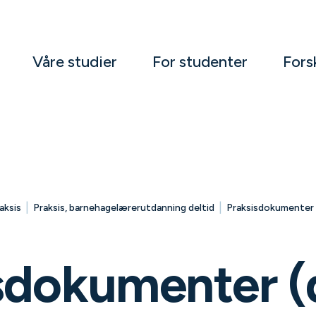
Våre studier
For studenter
Fors
|
|
aksis
Praksis, barnehagelærerutdanning deltid
Praksisdokumenter 
sdokumenter (d