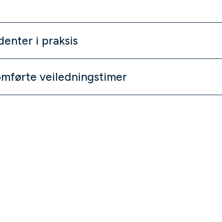
enter i praksis
omførte veiledningstimer