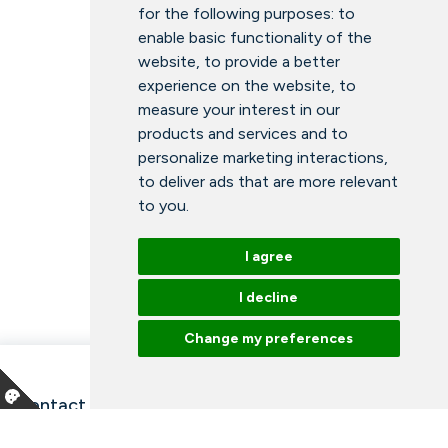
for the following purposes:
to
enable basic functionality of the
website
,
to provide a better
experience on the website
,
to
measure your interest in our
products and services and to
personalize marketing interactions
,
to deliver ads that are more relevant
to you
.
I agree
I decline
Change my preferences
Contact information and opening hours
Our employees