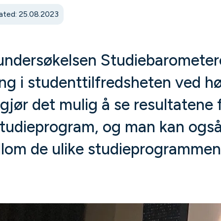
ated: 25.08.2023
undersøkelsen Studiebarometere
g i studenttilfredsheten ved hø
jør det mulig å se resultatene 
studieprogram, og man kan ogs
llom de ulike studieprogrammen