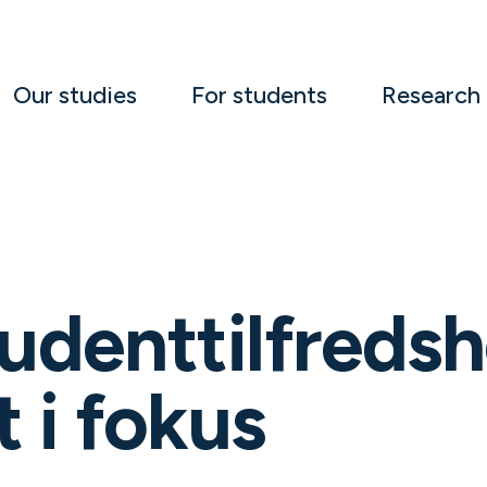
Our studies
For students
Research
udenttilfredsh
t i fokus