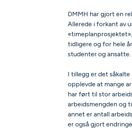
DMMH har gjort en rekk
Allerede i forkant a
«timeplanprosjektet», 
tidligere og for hele 
studenter og ansatte.
I tillegg er det såkal
opplevde at mange arb
har ført til stor arbe
arbeidsmengden og tid
annet er antall arbeid
er også gjort endringe