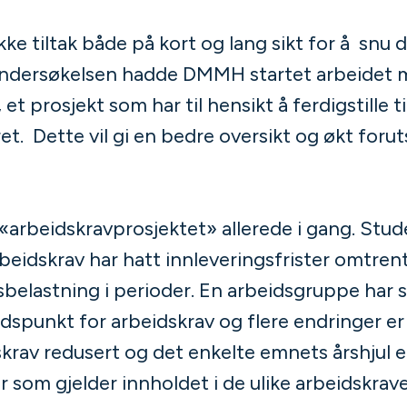
e tiltak både på kort og lang sikt for å snu 
v undersøkelsen hadde DMMH startet arbeidet
et prosjekt som har til hensikt å ferdigstille 
året. Dette vil gi en bedre oversikt og økt for
te «arbeidskravprosjektet» allerede i gang. Stu
eidskrav har hatt innleveringsfrister omtren
idsbelastning i perioder. En arbeidsgruppe har 
spunkt for arbeidskrav og flere endringer er i
skrav redusert og det enkelte emnets årshjul 
r som gjelder innholdet i de ulike arbeidskrav