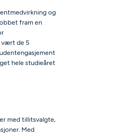
dentmedvirkning og
jobbet fram en
or
 vært de 5
studentengasjement
get hele studieåret
med tillitsvalgte,
sjoner. Med