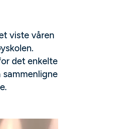
t viste våren
yskolen.
for det enkelte
å sammenligne
e.