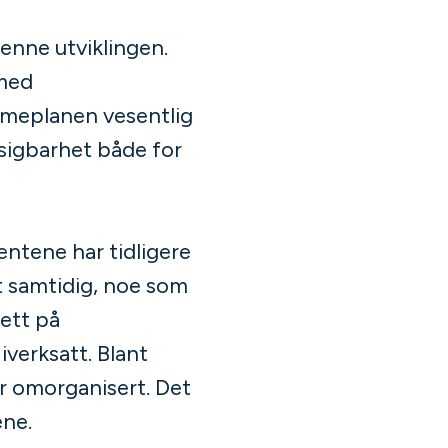
denne utviklingen.
 med
timeplanen vesentlig
utsigbarhet både for
dentene har tidligere
t samtidig, noe som
sett på
verksatt. Blant
er omorganisert. Det
ene.