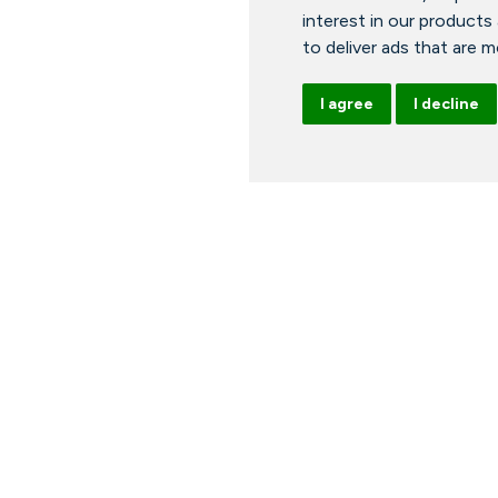
interest in our products
to deliver ads that are 
I agree
I decline
ours
News
Arrangements
Vacancies