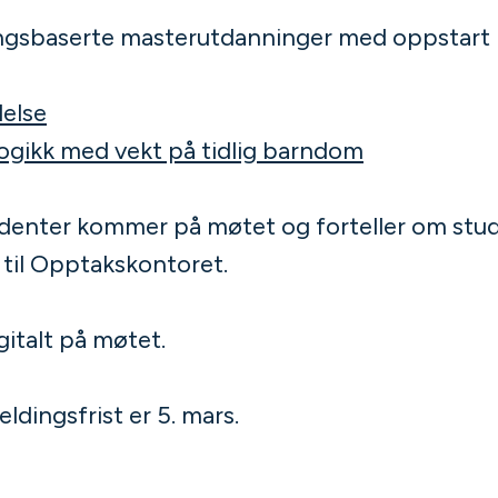
ngsbaserte masterutdanninger med oppstart
delse
ogikk med vekt på tidlig barndom
denter kommer på møtet og forteller om stud
l til Opptakskontoret.
gitalt på møtet.
ldingsfrist er 5. mars.