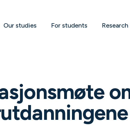
Our studies
For students
Research
masjonsmøte o
rutdanningene