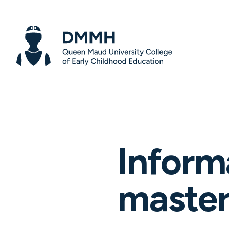
Infor
maste