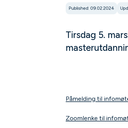
Published: 09.02.2024
Upd
Tirsdag 5. mar
masterutdannin
Påmelding til infomø
Zoomlenke til infomø