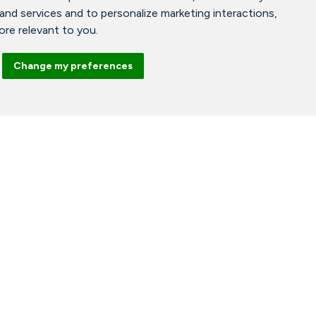
 and services and to personalize marketing interactions
,
more relevant to you
.
Change my preferences
Facebook
Instagram
Tiktok
Abonner på vårt nyhetsbrev