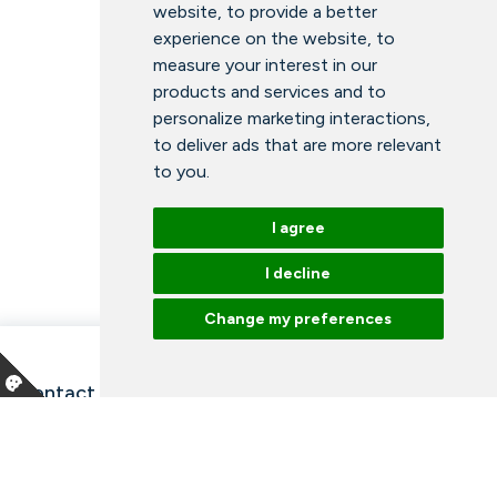
website
,
to provide a better
experience on the website
,
to
measure your interest in our
products and services and to
personalize marketing interactions
,
to deliver ads that are more relevant
to you
.
I agree
I decline
Change my preferences
Contact information and opening hours
Our employees
Talk to an expert