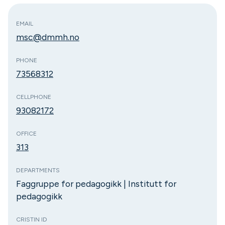
EMAIL
msc@dmmh.no
PHONE
73568312
CELLPHONE
93082172
OFFICE
313
DEPARTMENTS
Faggruppe for pedagogikk | Institutt for
pedagogikk
CRISTIN ID