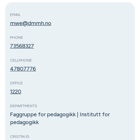
EMAIL
mwe@dmmh.no
PHONE
73568327
CELLPHONE
47807776
OFFICE
1220
DEPARTMENTS
Faggruppe for pedagogikk | Institutt for
pedagogikk
CRISTIN ID