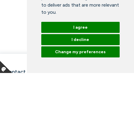
to deliver ads that are more relevant
to you
.
I agree
I decline
Change my preferences
Contact information and opening hours
Our employees
Talk to an expert
Library
News
Arrangements
Vacancies