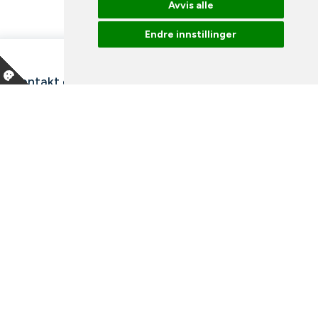
Avvis alle
Endre innstillinger
Kontakt oss
Våre ansatte
Snakk med en ekspert
Bibliotek
Nyheter
Arrangementer
Ledige stillinger
Facebook
Instagram