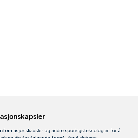
masjonskapsler
informasjonskapsler og andre sporingsteknologier for å
elsen din for følgende formål:
for å aktivere