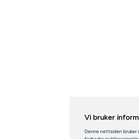
Vi bruker infor
Denne nettsiden bruker 
forbedre nettleseropplev