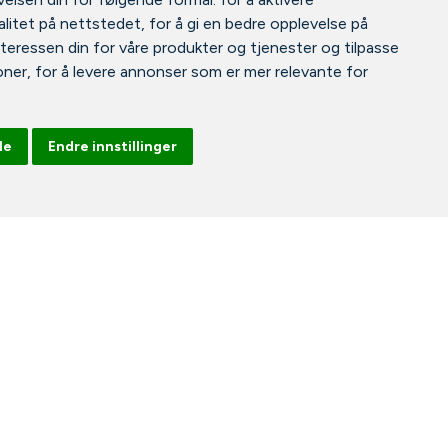
litet på nettstedet
,
for å gi en bedre opplevelse på
nteressen din for våre produkter og tjenester og tilpasse
oner
,
for å levere annonser som er mer relevante for
le
Endre innstillinger
Facebook
Instagram
Tiktok