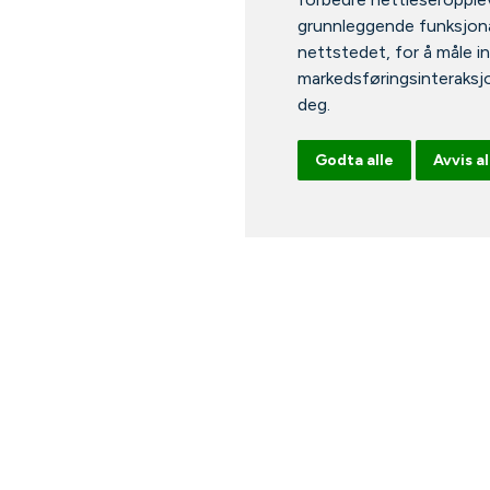
grunnleggende funksjona
nettstedet
,
for å måle i
markedsføringsinteraksj
deg
.
Godta alle
Avvis al