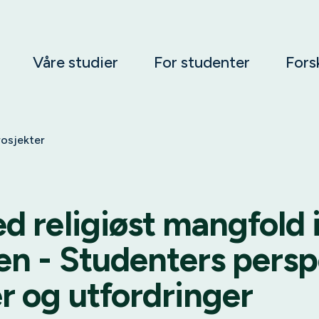
Våre studier
For studenter
Fors
rosjekter
d religiøst mangfold 
n - Studenters persp
r og utfordringer