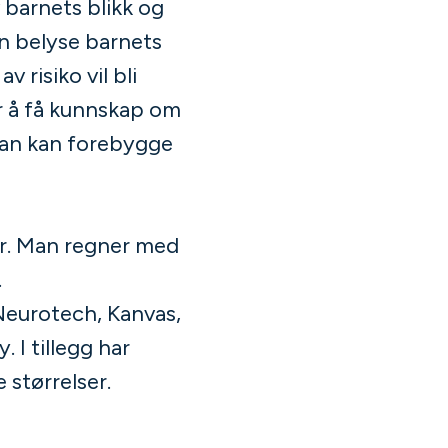
v barnets blikk og
n belyse barnets
 risiko vil bli
or å få kunnskap om
man kan forebygge
der. Man regner med
.
eurotech, Kanvas,
 I tillegg har
e størrelser.