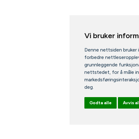
Vi bruker infor
Denne nettsiden bruker 
forbedre nettleseropplev
grunnleggende funksjona
nettstedet
,
for å måle i
markedsføringsinteraksj
deg
.
Godta alle
Avvis al