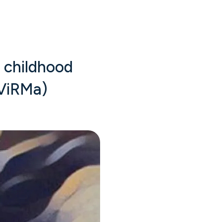
f childhood
(ViRMa)