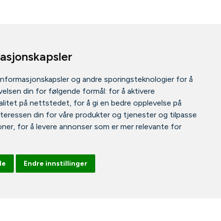
masjonskapsler
informasjonskapsler og andre sporingsteknologier for å
elsen din for følgende formål:
for å aktivere
litet på nettstedet
,
for å gi en bedre opplevelse på
nteressen din for våre produkter og tjenester og tilpasse
oner
,
for å levere annonser som er mer relevante for
le
Endre innstillinger