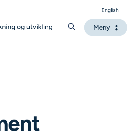
English
kning og utvikling
Meny
ment