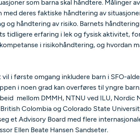
situasjoner som barna skal håndtere. Målinger a
 med deres faktiske håndtering av situasjone
 og håndtering av risiko. Barnets håndtering av
idligere erfaring i lek og fysisk aktivitet, f
 kompetanse i risikohåndtering, og hvordan 
t vil i første omgang inkludere barn i SFO-al
ppen i noen grad kan overføres til yngre barn
arbeid mellom DMMH, NTNU ved ILU, Nordic N
British Colombia og Colorado State University.
 seg et Advisory Board med flere internasjonal
essor Ellen Beate Hansen Sandseter.