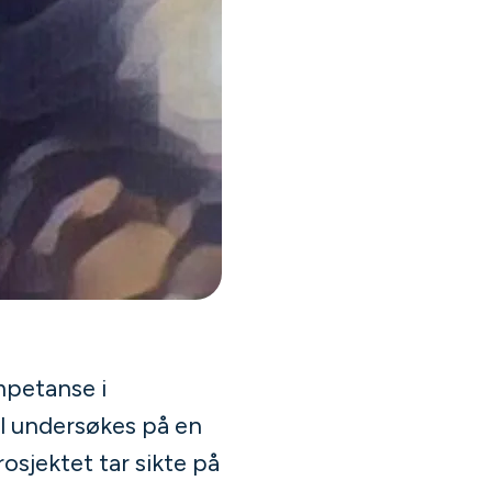
mpetanse i
al undersøkes på en
rosjektet tar sikte på