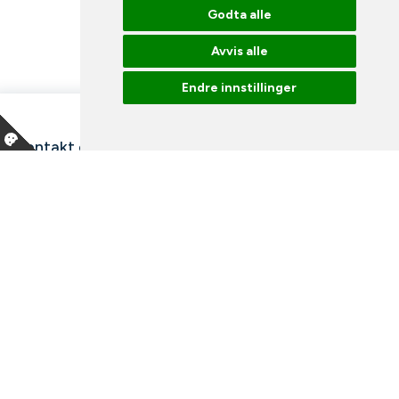
Godta alle
Avvis alle
Endre innstillinger
Kontakt oss
Våre ansatte
Snakk med en ekspert
Bibliotek
Nyheter
Arrangementer
Ledige stillinger
Facebook