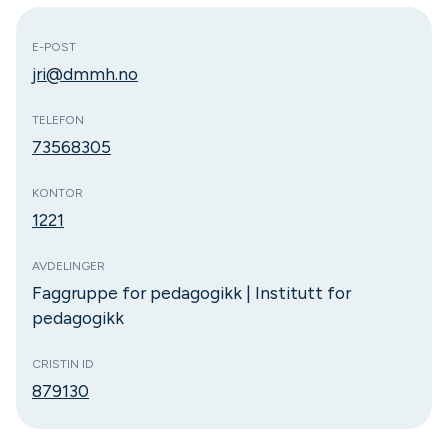
E-POST
jri@dmmh.no
TELEFON
73568305
KONTOR
1221
AVDELINGER
Faggruppe for pedagogikk | Institutt for
pedagogikk
CRISTIN ID
879130