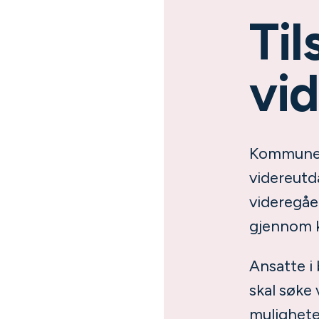
Til
vi
Kommuner,
videreutd
videregåe
gjennom 
Ansatte i 
skal søke
muligheter 