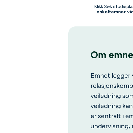
Klikk Søk studiepl
enkeltemner vi
Om emne
Emnet legger v
relasjonskompe
veiledning som
veiledning kan
er sentralt i e
undervisning, 