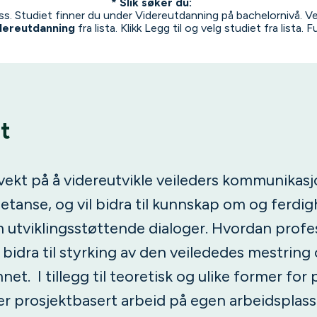
* Slik søker du:
ass. Studiet finner du under Videreutdanning på bachelornivå. V
dereutdanning
fra lista. Klikk Legg til og velg studiet fra lista. 
t
ekt på å videreutvikle veileders kommunikas
tanse, og vil bidra til kunnskap om og ferdigh
 utviklingsstøttende dialoger. Hvordan profe
 bidra til styrking av den veilededes mestrin
mnet. I tillegg til teoretisk og ulike former for 
er prosjektbasert arbeid på egen arbeidsplass 