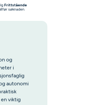
elg
Frittstående
Fullfør søknaden.
jon og
eter i
sjonsfaglig
g og autonomi
praktisk
en viktig