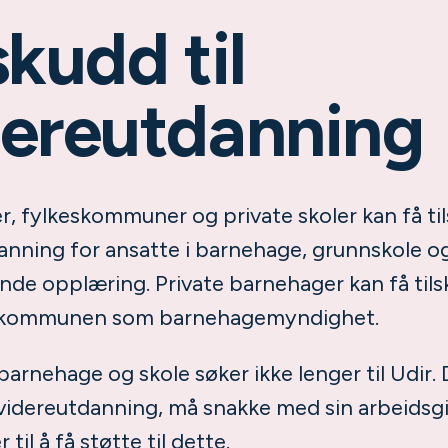
skudd til
dereutdanning
 fylkeskommuner og private skoler kan få til
anning for ansatte i barnehage, grunnskole o
nde opplæring. Private barnehager kan få til
kommunen som barnehagemyndighet.
barnehage og skole søker ikke lenger til Udir.
 videreutdanning, må snakke med sin arbeidsg
til å få støtte til dette.