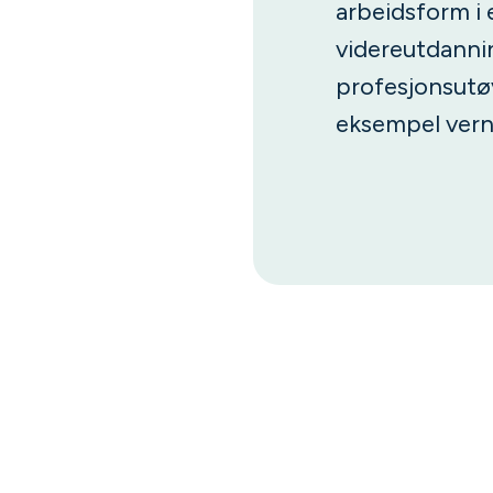
arbeidsform i 
videreutdanni
profesjonsutø
eksempel vern