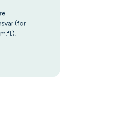
re
svar (for
m.fl.).