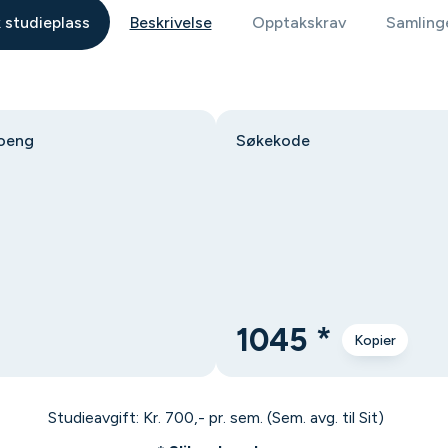
 studieplass
Beskrivelse
Opptakskrav
Samling
oeng
Søkekode
1045 *
Kopier
Studieavgift: Kr. 700,- pr. sem. (Sem. avg. til Sit)