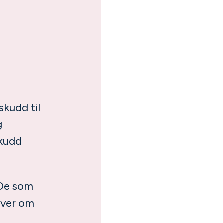
skudd til
g
skudd
 De som
iver om