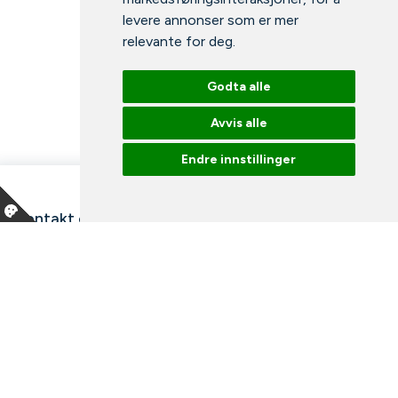
levere annonser som er mer
relevante for deg
.
Godta alle
Avvis alle
Endre innstillinger
Kontakt oss
Våre ansatte
Snakk med en ekspert
Bibliotek
Nyheter
Arrangementer
Ledige stillinger