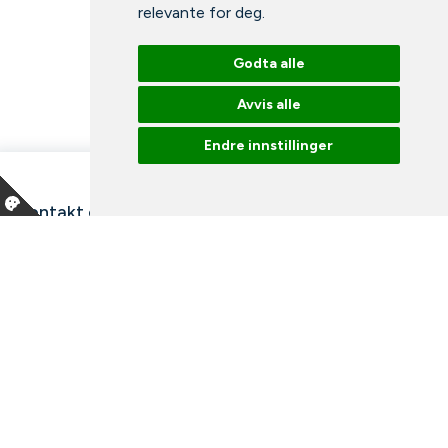
relevante for deg
.
Godta alle
Avvis alle
Endre innstillinger
Kontakt oss
Våre ansatte
Snakk med en ekspert
Bibliotek
Nyheter
Arrangementer
Ledige stillinger