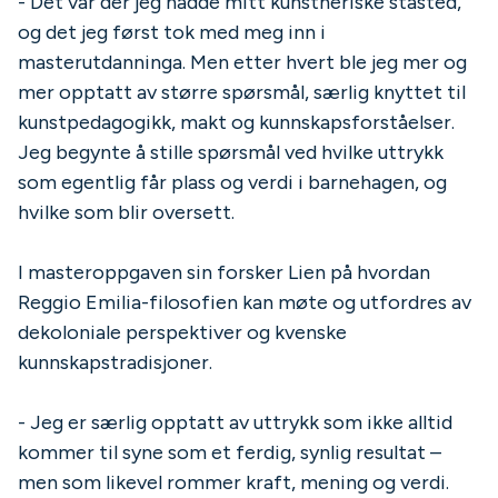
- Det var der jeg hadde mitt kunstneriske ståsted,
og det jeg først tok med meg inn i
masterutdanninga. Men etter hvert ble jeg mer og
mer opptatt av større spørsmål, særlig knyttet til
kunstpedagogikk, makt og kunnskapsforståelser.
Jeg begynte å stille spørsmål ved hvilke uttrykk
som egentlig får plass og verdi i barnehagen, og
hvilke som blir oversett.
I masteroppgaven sin forsker Lien på hvordan
Reggio Emilia-filosofien kan møte og utfordres av
dekoloniale perspektiver og kvenske
kunnskapstradisjoner.
- Jeg er særlig opptatt av uttrykk som ikke alltid
kommer til syne som et ferdig, synlig resultat –
men som likevel rommer kraft, mening og verdi.