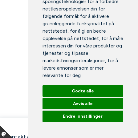
sporingsteknologier for å forbedre
nettleseropplevelsen din for
følgende formål:
for å aktivere
grunnleggende funksjonalitet på
nettstedet
,
for å gi en bedre
opplevelse på nettstedet
,
for å måle
interessen din for våre produkter og
tjenester og tilpasse
markedsføringsinteraksjoner
,
for å
levere annonser som er mer
relevante for deg
.
Godta alle
Avvis alle
Endre innstillinger
Kontakt oss