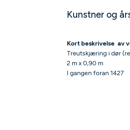
Kunstner og års
Kort beskrivelse av 
Treutskjæring i dør (re
2 m x 0,90 m
I gangen foran 1427