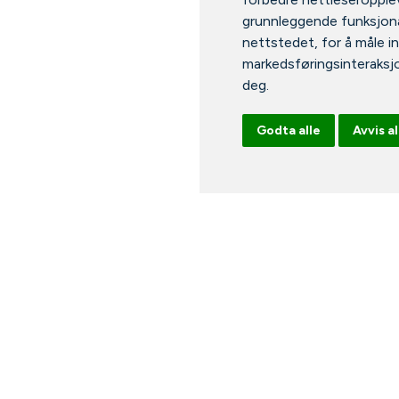
grunnleggende funksjona
nettstedet
,
for å måle i
markedsføringsinteraksj
deg
.
Godta alle
Avvis al