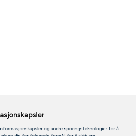
masjonskapsler
informasjonskapsler og andre sporingsteknologier for å
elsen din for følgende formål:
for å aktivere