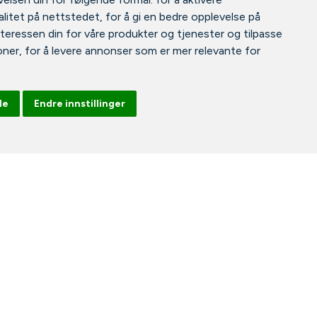
litet på nettstedet
,
for å gi en bedre opplevelse på
nteressen din for våre produkter og tjenester og tilpasse
oner
,
for å levere annonser som er mer relevante for
le
Endre innstillinger
Facebook
Instagram
Tiktok