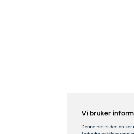
Vi bruker infor
Denne nettsiden bruker 
forbedre nettleseropplev