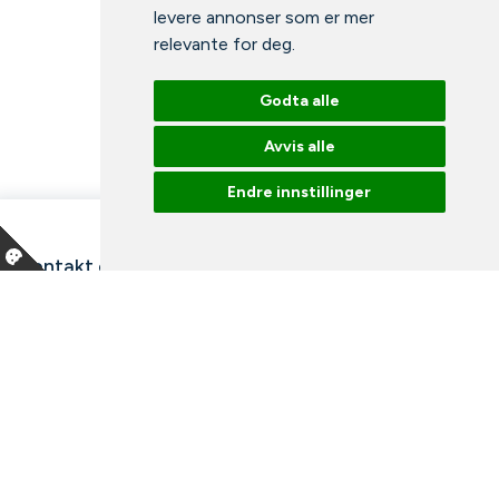
levere annonser som er mer
relevante for deg
.
Godta alle
Avvis alle
Endre innstillinger
Kontakt oss
Våre ansatte
Snakk med en ekspert
Bibliotek
Nyheter
Arrangementer
Ledige stillinger