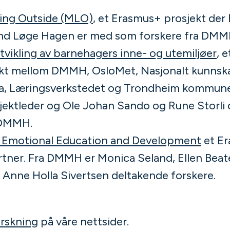
ing Outside (MLO)
, et Erasmus+ prosjekt der 
nd Løge Hagen er med som forskere fra DMM
vikling av barnehagers inne- og utemiljøer
, e
kt mellom DMMH, OsloMet, Nasjonalt kunnska
ra, Læringsverkstedet og Trondheim kommune.
jektleder og Ole Johan Sando og Rune Storli d
 DMMH.
d Emotional Education and Development
et Er
ner. Fra DMMH er Monica Seland, Ellen Beate
Anne Holla Sivertsen deltakende forskere.
rskning
på våre nettsider.