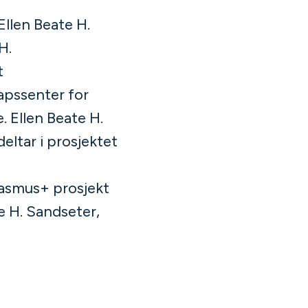
Ellen Beate H.
H.
t
pssenter for
 Ellen Beate H.
eltar i prosjektet
asmus+ prosjekt
 H. Sandseter,