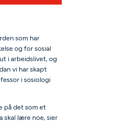
verden som har
lse og for sosial
 i arbeidslivet, og
rdan vi har skapt
essor i sosiologi
se på det som et
skal lære noe, sier