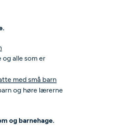
e.
m
 og alle som er
esatte med små barn
barn og høre lærerne
om og barnehage.