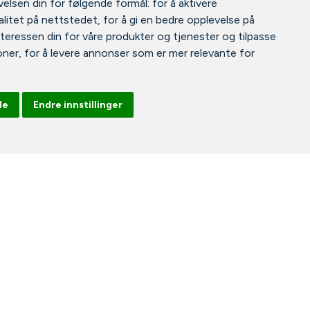
elsen din for følgende formål:
for å aktivere
litet på nettstedet
,
for å gi en bedre opplevelse på
nteressen din for våre produkter og tjenester og tilpasse
oner
,
for å levere annonser som er mer relevante for
le
Endre innstillinger
Facebook
Instagram
Tiktok