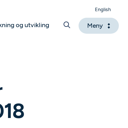
English
kning og utvikling
Meny
r
018