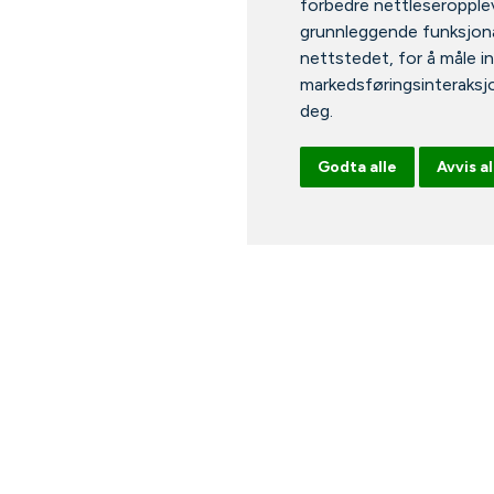
forbedre nettleseropplev
grunnleggende funksjona
nettstedet
,
for å måle i
markedsføringsinteraksj
deg
.
Godta alle
Avvis al