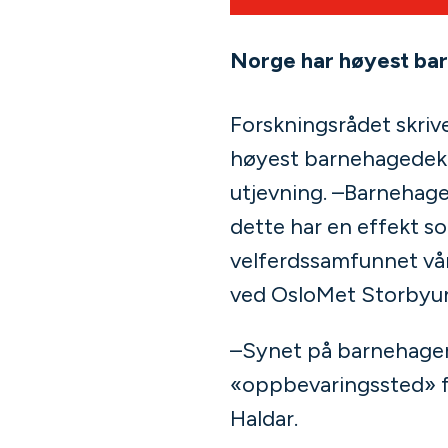
Norge har høyest ba
Forskningsrådet skrive
høyest barnehagedekni
utjevning. –Barnehage
dette har en effekt so
velferdssamfunnet vårt
ved OsloMet Storbyuni
–Synet på barnehager h
«oppbevaringssted» fo
Haldar.