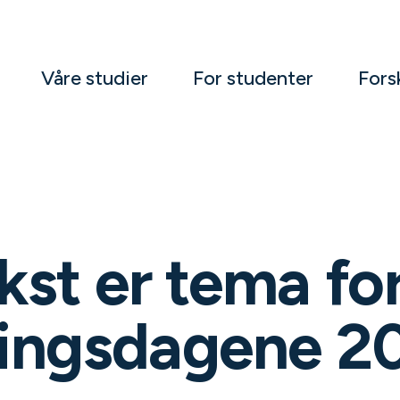
Våre studier
For studenter
Fors
st er tema fo
ingsdagene 2