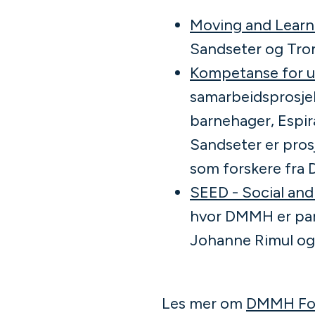
Moving and Learn
Sandseter og Tro
Kompetanse for ut
samarbeidsprosje
barnehager, Espi
Sandseter er pros
som forskere fra
SEED - Social an
hvor DMMH er part
Johanne Rimul og 
Les mer om
DMMH Fo