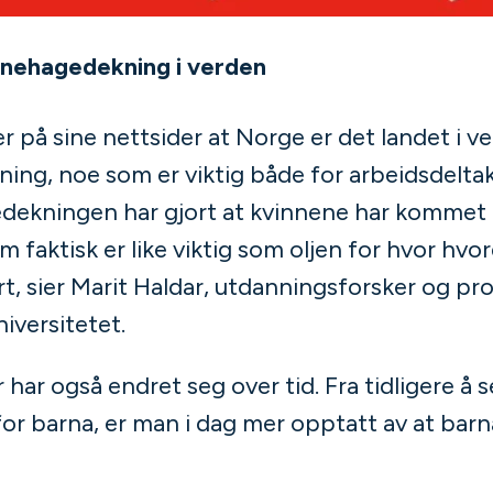
rnehagedekning i verden
r på sine nettsider at Norge er det landet i 
ng, noe som er viktig både for arbeidsdeltake
dekningen har gjort at kvinnene har kommet ut
m faktisk er like viktig som oljen for hvor hvo
, sier Marit Haldar, utdanningsforsker og prof
versitetet.
ar også endret seg over tid. Fra tidligere å 
r barna, er man i dag mer opptatt av at barna 