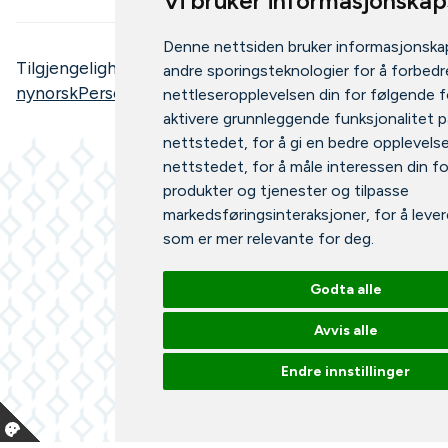
Vi bruker informasjonskap
Denne nettsiden bruker informasjonska
Tilgjengelighetserklæring
bokmål
/
andre sporingsteknologier for å forbedr
nynorsk
Personvernerklæring
nettleseropplevelsen din for følgende 
aktivere grunnleggende funksjonalitet p
nettstedet
,
for å gi en bedre opplevels
nettstedet
,
for å måle interessen din fo
produkter og tjenester og tilpasse
markedsføringsinteraksjoner
,
for å leve
som er mer relevante for deg
.
Godta alle
Avvis alle
Endre innstillinger