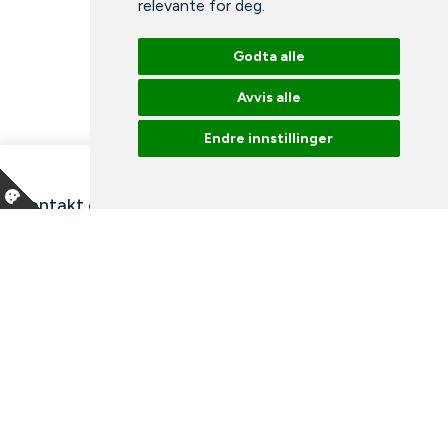
relevante for deg
.
Godta alle
Avvis alle
Endre innstillinger
Kontakt oss
Våre ansatte
Snakk med en ekspert
Bibliotek
Nyheter
Arrangementer
Ledige stillinger