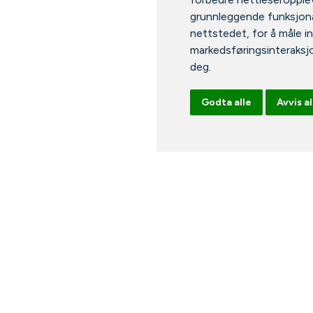
grunnleggende funksjona
nettstedet
,
for å måle i
markedsføringsinteraksj
deg
.
Godta alle
Avvis al