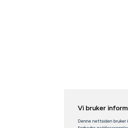
Vi bruker infor
Denne nettsiden bruker 
forbedre nettleseropplev