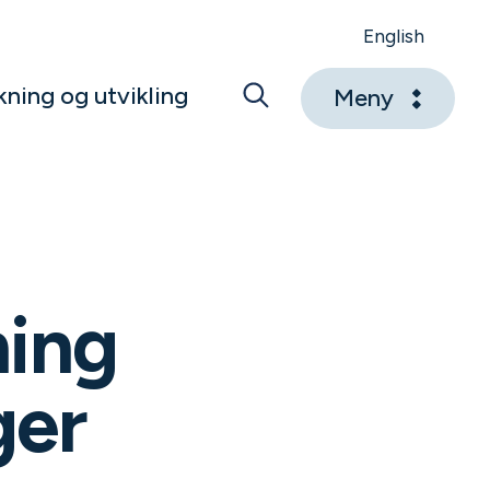
English
kning og utvikling
Meny
ning
ger