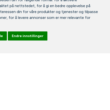
litet på nettstedet
,
for å gi en bedre opplevelse på
nteressen din for våre produkter og tjenester og tilpasse
oner
,
for å levere annonser som er mer relevante for
le
Endre innstillinger
Facebook
Instagram
Tiktok