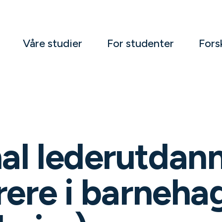
Våre studier
For studenter
Fors
al lederutdan
rere i barneha