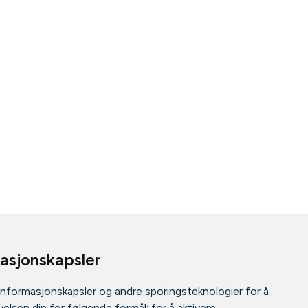
masjonskapsler
informasjonskapsler og andre sporingsteknologier for å
elsen din for følgende formål:
for å aktivere