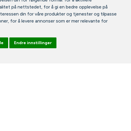
litet på nettstedet
,
for å gi en bedre opplevelse på
nteressen din for våre produkter og tjenester og tilpasse
oner
,
for å levere annonser som er mer relevante for
le
Endre innstillinger
Facebook
Instagram
Tiktok