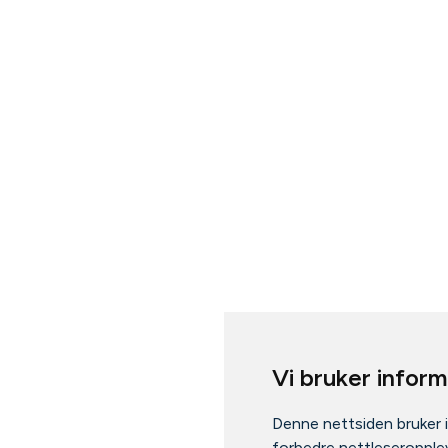
Vi bruker infor
Denne nettsiden bruker 
forbedre nettleseropplev