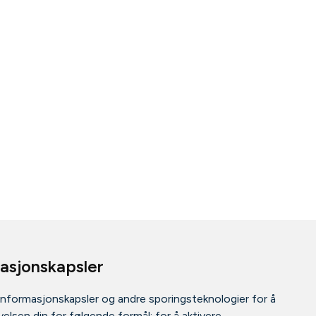
masjonskapsler
informasjonskapsler og andre sporingsteknologier for å
elsen din for følgende formål:
for å aktivere