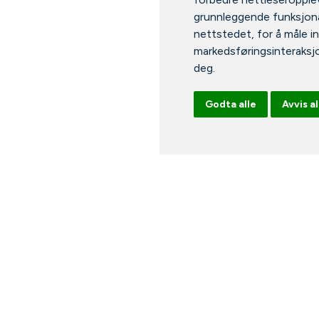
grunnleggende funksjona
nettstedet
,
for å måle i
markedsføringsinteraksj
deg
.
Godta alle
Avvis al