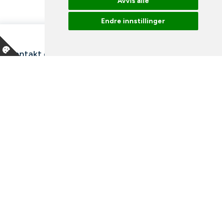
Avvis alle
Endre innstillinger
Kontakt oss
Våre ansatte
Snakk med en ekspert
Bibliotek
Nyheter
Arrangementer
Ledige stillinger
Facebook
Instagram