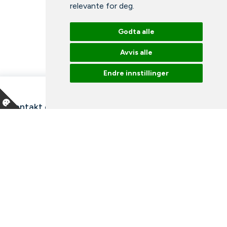
relevante for deg
.
Godta alle
Avvis alle
Endre innstillinger
Kontakt oss
Våre ansatte
Snakk med en ekspert
Bibliotek
Nyheter
Arrangementer
Ledige stillinger