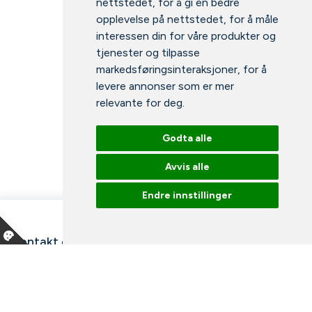
nettstedet
,
for å gi en bedre
opplevelse på nettstedet
,
for å måle
interessen din for våre produkter og
tjenester og tilpasse
markedsføringsinteraksjoner
,
for å
levere annonser som er mer
relevante for deg
.
Godta alle
Avvis alle
Endre innstillinger
Kontakt oss
Våre ansatte
Snakk med en ekspert
Bibliotek