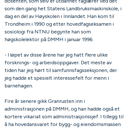
dosenten, som selv er utdannet faglærer ved det
som den gang het Statens Landbruksmaskinskole, i
dag en del av Høyskolen i Innlandet. Han kom til
Trondheim i 1990 og etter hovedfagseksamen i
sosiologi fra NTNU begynte han som
høgskolelektor på DMMH i januar 1996.
- l løpet av disse årene har jeg hatt flere ulike
forsknings- og arbeidsoppgaver. Det meste av
tiden har jeg hørt til samfunnsfagsseksjonen, der
jeg hadde et spesielt interessefelt for menn i
barnehagen.
Fire år senere gikk Granrusten inn i
administrasjonen på DMMH, og han hadde også et
kortere vikariat som administrasjonssjef. I tillegg til
å ha hovedansvaret for bygg- og eiendomsmassen