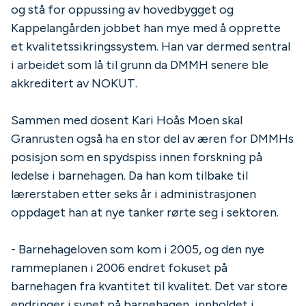
og stå for oppussing av hovedbygget og
Kappelangården jobbet han mye med å opprette
et kvalitetssikringssystem. Han var dermed sentral
i arbeidet som lå til grunn da DMMH senere ble
akkreditert av NOKUT.
Sammen med dosent Kari Hoås Moen skal
Granrusten også ha en stor del av æren for DMMHs
posisjon som en spydspiss innen forskning på
ledelse i barnehagen. Da han kom tilbake til
lærerstaben etter seks år i administrasjonen
oppdaget han at nye tanker rørte seg i sektoren.
- Barnehageloven som kom i 2005, og den nye
rammeplanen i 2006 endret fokuset på
barnehagen fra kvantitet til kvalitet. Det var store
endringer i synet på barnehagen, innholdet i