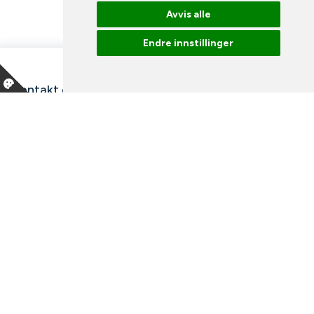
Avvis alle
Endre innstillinger
Kontakt oss
Våre ansatte
Snakk med en ekspert
Bibliotek
Nyheter
Arrangementer
Ledige stillinger
Facebook
Instagram