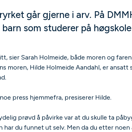
yrket går gjerne i arv. På DMMH
t barn som studerer på høgskol
mitt, sier Sarah Holmeide, både moren og faren
mens moren, Hilde Holmeide Aandahl, er ansatt
nd.
 noe press hjemmefra, presiserer Hilde.
ydelig prøvd å påvirke var at du skulle ta påby
 har du funnet ut selv. Men da du etter noen 