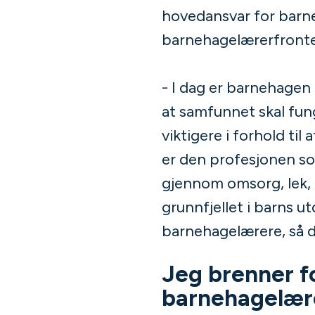
hovedansvar for barn
barnehagelærerfronten
- I dag er barnehagen 
at samfunnet skal fun
viktigere i forhold ti
er den profesjonen som
gjennom omsorg, lek,
grunnfjellet i barns u
barnehagelærere, så d
Jeg brenner fo
barnehagelær