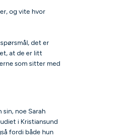
r, og vite hvor
 spørsmål, det er
t, at de er litt
rerne som sitter med
 sin, noe Sarah
udiet i Kristiansund
gså fordi både hun