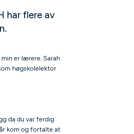
 har flere av
en.
 min er lærere. Sarah
 som høgskolelektor
gg da du var ferdig
år kom og fortalte at