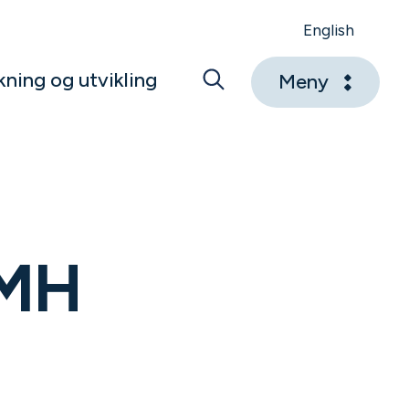
English
kning og utvikling
Meny
MMH