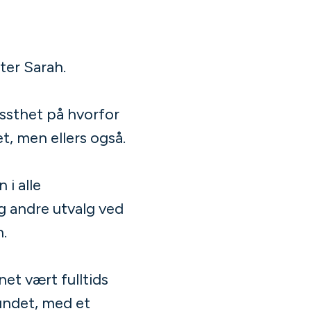
tter Sarah.
issthet på hvorfor
et, men ellers også.
 i alle
g andre utvalg ved
n.
net vært fulltids
bundet, med et