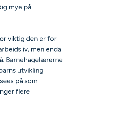
dig mye på
r viktig den er for
arbeidsliv, men enda
 nå. Barnehagelærerne
barns utvikling
 sees på som
nger flere