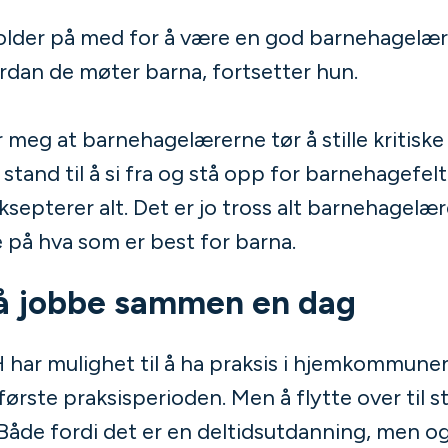
 holder på med for å være en god barnehagelære
rdan de møter barna, fortsetter hun.
or meg at barnehagelærerne tør å stille kritiske
 stand til å si fra og stå opp for barnehagefelte
ksepterer alt. Det er jo tross alt barnehagelæ
på hva som er best for barna.
å jobbe sammen en dag
ar mulighet til å ha praksis i hjemkommunen
første praksisperioden. Men å flytte over til st
. Både fordi det er en deltidsutdanning, men o