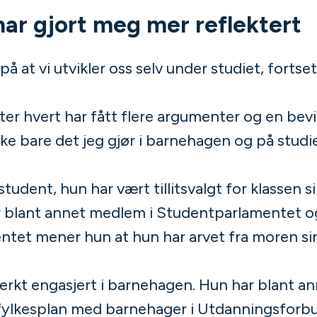
ar gjort meg mer reflektert
på at vi utvikler oss selv under studiet, fortse
ter hvert har fått flere argumenter og en bev
Ikke bare det jeg gjør i barnehagen og på studi
tudent, hun har vært tillitsvalgt for klassen sin
r blant annet medlem i Studentparlamentet o
tet mener hun at hun har arvet fra moren si
sterkt engasjert i barnehagen. Hun har blant an
 på fylkesplan med barnehager i Utdanningsfor