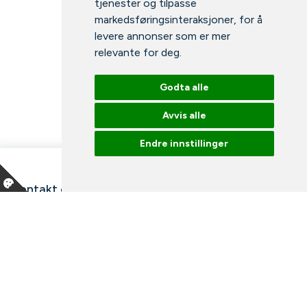
tjenester og tilpasse
markedsføringsinteraksjoner
,
for å
levere annonser som er mer
relevante for deg
.
Godta alle
Avvis alle
Endre innstillinger
Kontakt oss
Våre ansatte
Snakk med en ekspert
Bibliotek
Nyheter
Arrangementer