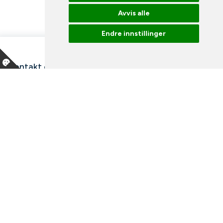
Avvis alle
Endre innstillinger
Kontakt oss
Våre ansatte
Snakk med en ekspert
Bibliotek
Nyheter
Arrangementer
Ledige stillinger
Facebook
Instagram