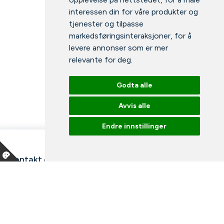
interessen din for våre produkter og
tjenester og tilpasse
markedsføringsinteraksjoner
,
for å
levere annonser som er mer
relevante for deg
.
Godta alle
Avvis alle
Endre innstillinger
Kontakt oss
Våre ansatte
Snakk med en ekspert
Bibliotek