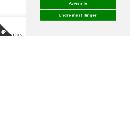
Avvis alle
Endre innstillinger
Kontakt oss
Våre ansatte
Snakk med en ekspert
Bibliotek
Nyheter
Arrangementer
Ledige stillinger
Facebook
Instagram