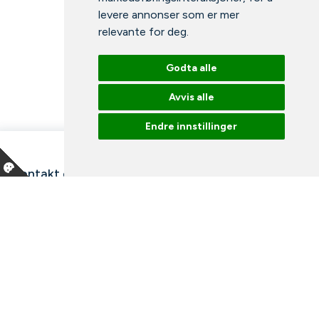
levere annonser som er mer
relevante for deg
.
Godta alle
Avvis alle
Endre innstillinger
Kontakt oss
Våre ansatte
Snakk med en ekspert
Bibliotek
Nyheter
Arrangementer
Ledige stillinger