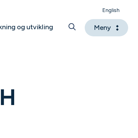
English
kning og utvikling
Meny
MH