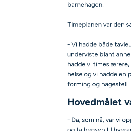
barnehagen.
Timeplanen var den s
- Vi hadde både tavleu
underviste blant annet
hadde vi timeslærere, 
helse og vi hadde en 
forming og hagestell.
Hovedmålet va
- Da, som nå, var vi o
og ta hensyn til hveran