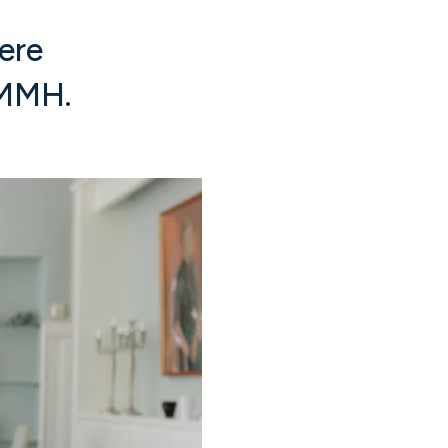
gere
 DMMH.