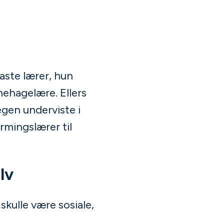
faste lærer, hun
nehagelære. Ellers
egen underviste i
rmingslærer til
lv
skulle være sosiale,