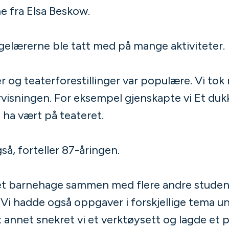
e fra Elsa Beskow.
elærerne ble tatt med på mange aktiviteter.
er og teaterforestillinger var populære. Vi tok
ervisningen. For eksempel gjenskapte vi Et duk
 ha vært på teateret.
gså, forteller 87-åringen.
et barnehage sammen med flere andre studente
 Vi hadde også oppgaver i forskjellige tema u
 annet snekret vi et verktøysett og lagde et pu