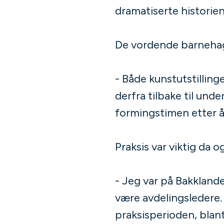
dramatiserte historien
De vordende barnehag
- Både kunstutstilling
derfra tilbake til und
formingstimen etter å
Praksis var viktig da o
- Jeg var på Bakkland
være avdelingsledere.
praksisperioden, blant