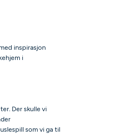
 med inspirasjon
kehjem i
r. Der skulle vi
nder
slespill som vi ga til