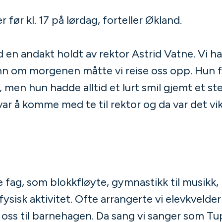
r før kl. 17 på lørdag, forteller Økland.
 en andakt holdt av rektor Astrid Vatne. Vi h
n om morgenen måtte vi reise oss opp. Hun f
men hun hadde alltid et lurt smil gjemt et st
ar å komme med te til rektor og da var det vi
 fag, som blokkfløyte, gymnastikk til musikk,
ysisk aktivitet. Ofte arrangerte vi elevkvelder
e oss til barnehagen. Da sang vi sanger som Tu