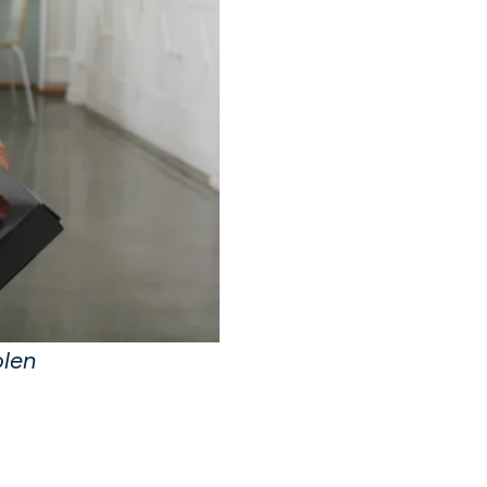
olen
.