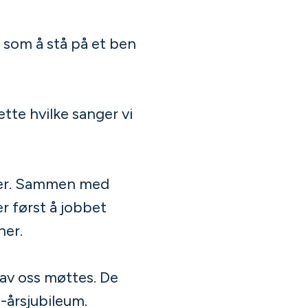
r som å stå på et ben
tte hvilke sanger vi
ærer. Sammen med
r først å jobbet
ner.
e av oss møttes. De
5-årsjubileum.