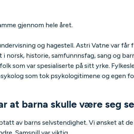
amme gjennom hele året.
ndervisning og hagestell. Astri Vatne var får 
 i norsk, historie, samfunnnsfag, sang og bar
folk som var spesialiserte på sitt yrke. Fylkesl
psykolog som tok psykologitimene og egen fo
r at barna skulle være seg se
pptatt av barns selvstendighet. Vi ønsket at de 
dre. Samspill var viktig.