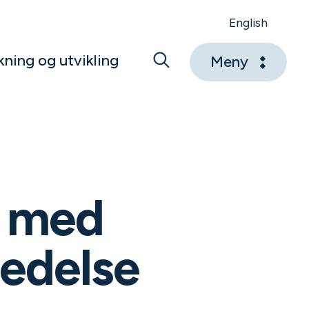
English
kning og utvikling
Meny
e med
ledelse