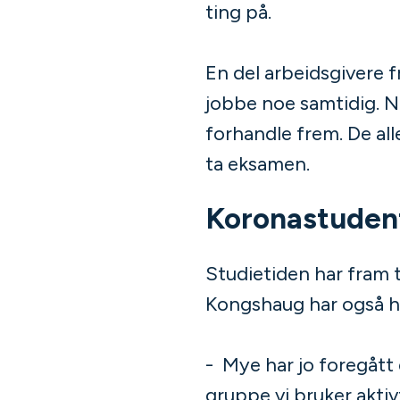
ting på.
En del arbeidsgivere fr
jobbe noe samtidig. N
forhandle frem. De all
ta eksamen.
Koronastuden
Studietiden har fram 
Kongshaug har også ha
- Mye har jo foregått di
gruppe vi bruker aktivt