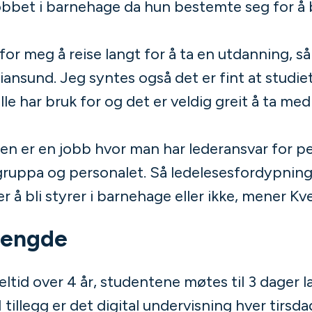
i jobbet i barnehage da hun bestemte seg for
 for meg å reise langt for å ta en utdanning, s
stiansund. Jeg syntes også det er fint at studi
alle har bruk for og det er veldig greit å ta me
en er en jobb hvor man har lederansvar for p
uppa og personalet. Så ledelesesfordypningen
å bli styrer i barnehage eller ikke, mener Kv
mengde
tid over 4 år, studentene møtes til 3 dager l
tillegg er det digital undervisning hver tirsdag