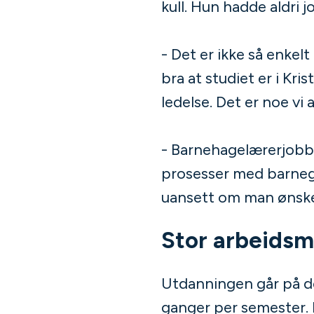
kull. Hun hadde aldr
- Det er ikke så enkelt
bra at studiet er i Kri
ledelse. Det er noe vi 
- Barnehagelærerjobb
prosesser med barnegr
uansett om man ønsker 
Stor arbeids
Utdanningen går på del
ganger per semester. I 