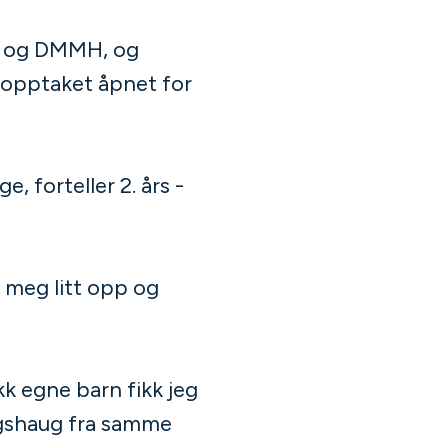
e og DMMH, og
 opptaket åpnet for
, forteller 2. års -
 meg litt opp og
ikk egne barn fikk jeg
ongshaug fra samme