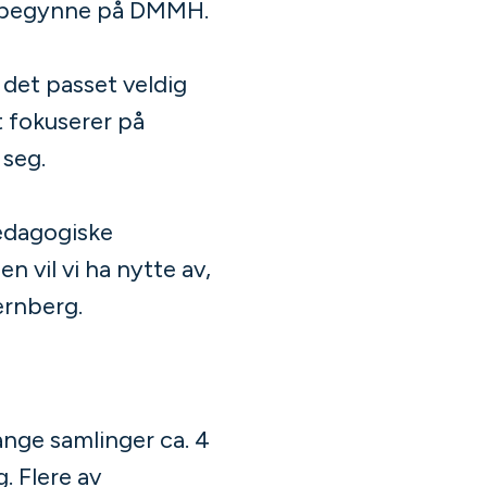
 å begynne på DMMH.
å det passet veldig
et fokuserer på
d seg.
edagogiske
 vil vi ha nytte av,
ernberg.
ange samlinger ca. 4
. Flere av