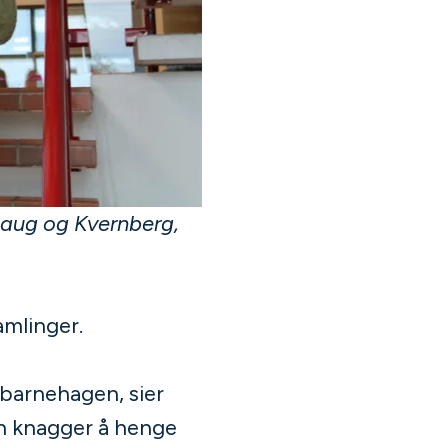
haug og Kvernberg,
amlinger.
i barnehagen, sier
en knagger å henge