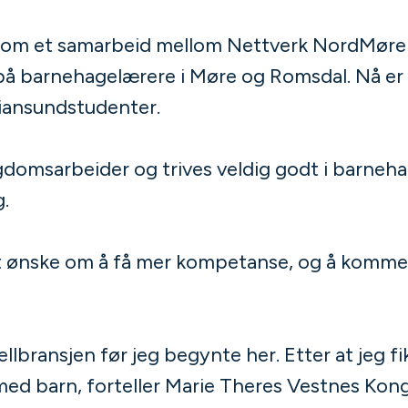
 som et samarbeid mellom Nettverk NordMør
på barnehagelærere i Møre og Romsdal. Nå er
stiansundstudenter.
domsarbeider og trives veldig godt i barnehage
g.
 et ønske om å få mer kompetanse, og å komme
ellbransjen før jeg begynte her. Etter at jeg f
be med barn, forteller Marie Theres Vestnes K