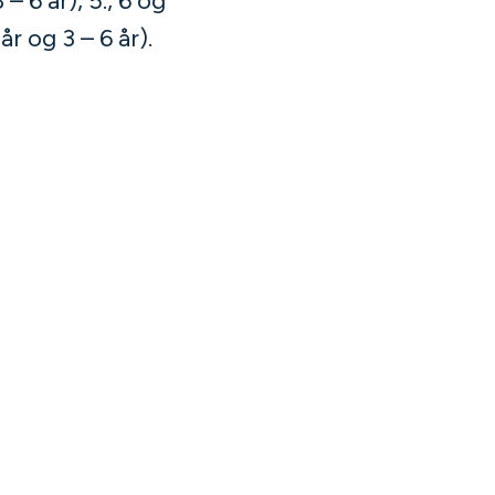
– 6 år), 5., 6 og
r og 3 – 6 år).