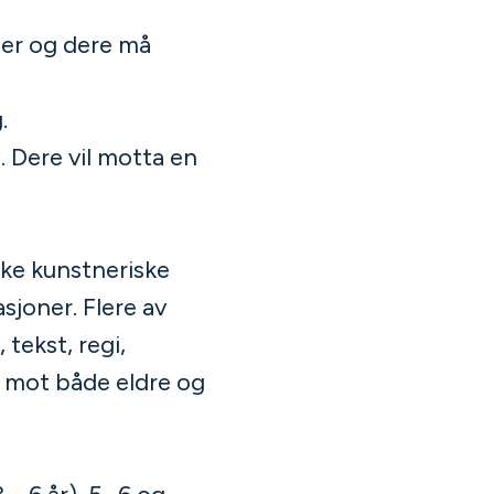
ser og dere må
.
. Dere vil motta en
ike kunstneriske
asjoner. Flere av
tekst, regi,
t mot både eldre og