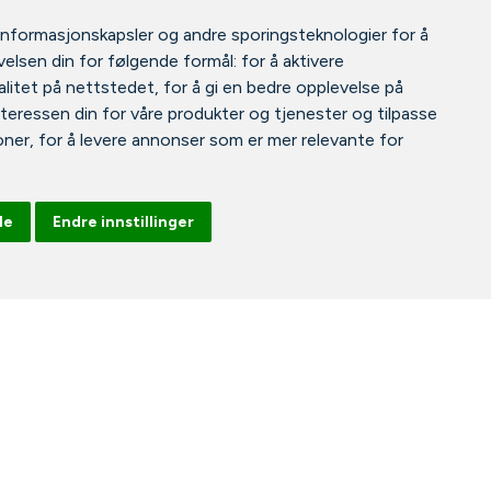
informasjonskapsler og andre sporingsteknologier for å
elsen din for følgende formål:
for å aktivere
litet på nettstedet
,
for å gi en bedre opplevelse på
nteressen din for våre produkter og tjenester og tilpasse
oner
,
for å levere annonser som er mer relevante for
le
Endre innstillinger