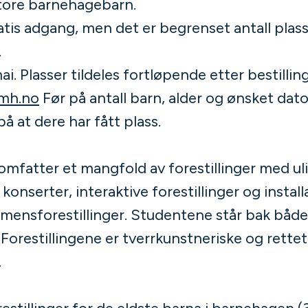
ore barnehagebarn.
atis adgang, men det er begrenset antall plas
.
ai. Plasser tildeles fortløpende etter bestilling
mh.no
Før på antall barn, alder og ønsket dato
å at dere har fått plass.
omfatter et mangfold av forestillinger med ul
konserter, interaktive forestillinger og install
amensforestillinger. Studentene står bak både, 
Forestillingene er tverrkunstneriske og rette
.