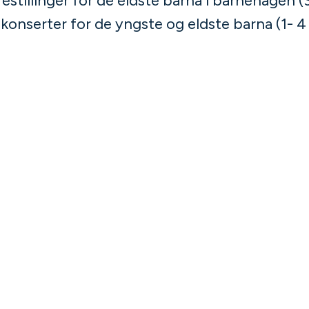
orestillinger for de eldste barna i barnehagen (3 
g konserter for de yngste og eldste barna (1- 4 å