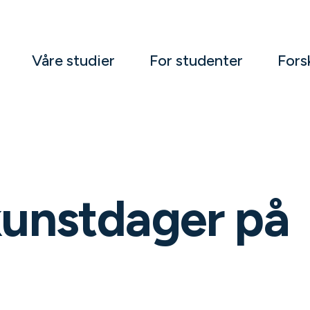
Våre studier
For studenter
Fors
unstdager på
H