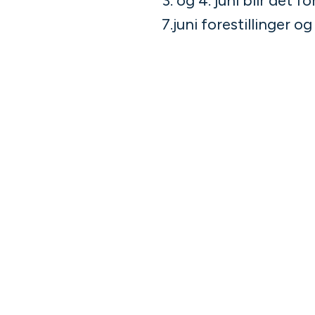
3. og 4. juni blir det f
7.juni forestillinger o