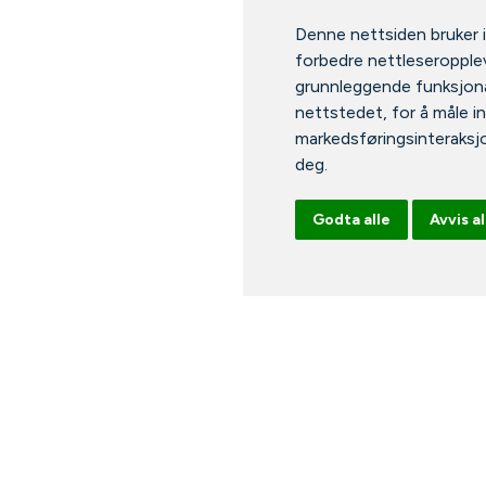
Denne nettsiden bruker 
forbedre nettleseropplev
grunnleggende funksjona
nettstedet
,
for å måle i
markedsføringsinteraksj
deg
.
Godta alle
Avvis al