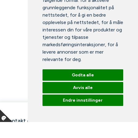
følgende formål:
for å aktivere
grunnleggende funksjonalitet på
nettstedet
,
for å gi en bedre
opplevelse på nettstedet
,
for å måle
interessen din for våre produkter og
tjenester og tilpasse
markedsføringsinteraksjoner
,
for å
levere annonser som er mer
relevante for deg
.
Godta alle
Avvis alle
Endre innstillinger
Kontakt oss
Våre ansatte