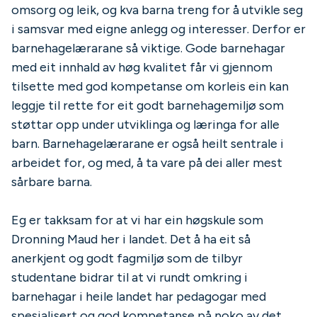
omsorg og leik, og kva barna treng for å utvikle seg
i samsvar med eigne anlegg og interesser. Derfor er
barnehagelærarane så viktige. Gode barnehagar
med eit innhald av høg kvalitet får vi gjennom
tilsette med god kompetanse om korleis ein kan
leggje til rette for eit godt barnehagemiljø som
støttar opp under utviklinga og læringa for alle
barn. Barnehagelærarane er også heilt sentrale i
arbeidet for, og med, å ta vare på dei aller mest
sårbare barna.
Eg er takksam for at vi har ein høgskule som
Dronning Maud her i landet. Det å ha eit så
anerkjent og godt fagmiljø som de tilbyr
studentane bidrar til at vi rundt omkring i
barnehagar i heile landet har pedagogar med
spesialisert og god kompetanse på noko av det