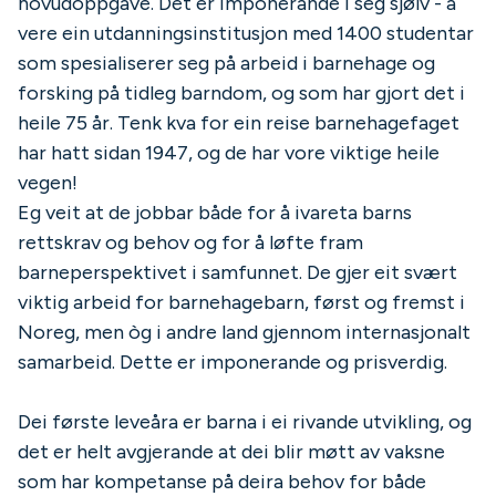
hovudoppgåve. Det er imponerande i seg sjølv - å
vere ein utdanningsinstitusjon med 1400 studentar
som spesialiserer seg på arbeid i barnehage og
forsking på tidleg barndom, og som har gjort det i
heile 75 år. Tenk kva for ein reise barnehagefaget
har hatt sidan 1947, og de har vore viktige heile
vegen!
Eg veit at de jobbar både for å ivareta barns
rettskrav og behov og for å løfte fram
barneperspektivet i samfunnet. De gjer eit svært
viktig arbeid for barnehagebarn, først og fremst i
Noreg, men òg i andre land gjennom internasjonalt
samarbeid. Dette er imponerande og prisverdig.
Dei første leveåra er barna i ei rivande utvikling, og
det er helt avgjerande at dei blir møtt av vaksne
som har kompetanse på deira behov for både