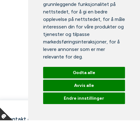
grunnleggende funksjonalitet på
nettstedet
,
for å gi en bedre
opplevelse på nettstedet
,
for å måle
interessen din for våre produkter og
tjenester og tilpasse
markedsføringsinteraksjoner
,
for å
levere annonser som er mer
relevante for deg
.
Godta alle
Avvis alle
Endre innstillinger
Kontakt oss
Våre ansatte
Snakk med en ekspert