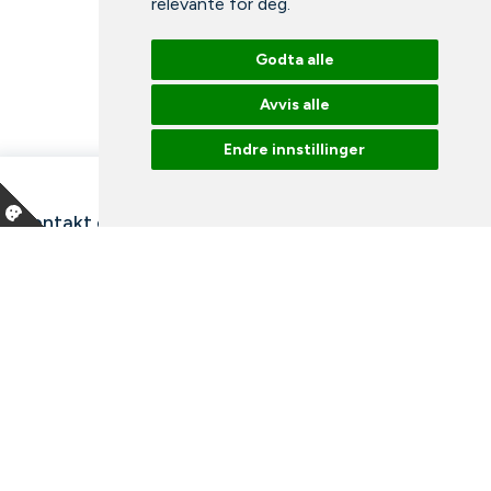
relevante for deg
.
Godta alle
Avvis alle
Endre innstillinger
Kontakt oss
Våre ansatte
Snakk med en ekspert
Bibliotek
Nyheter
Arrangementer
Ledige stillinger