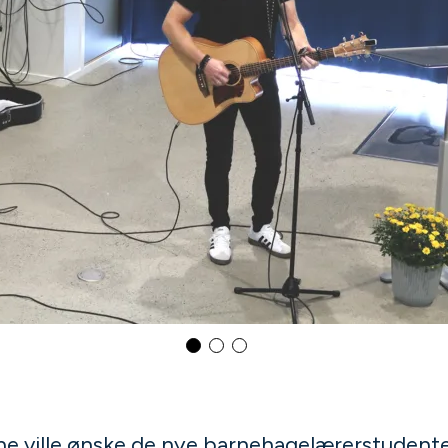
rne ville ønske de nye barnehagelærerstuden