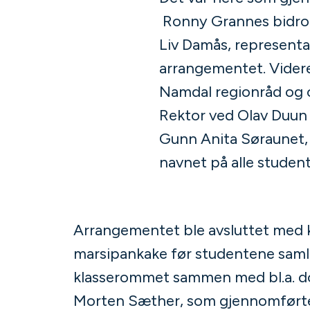
Ronny Grannes bidro 
Liv Damås, represent
arrangementet. Vider
Namdal regionråd og 
Rektor ved Olav Duun 
Gunn Anita Søraunet, 
navnet på alle studen
Arrangementet ble avsluttet med 
marsipankake før studentene samle
klasserommet sammen med bl.a. 
Morten Sæther, som gjennomførte