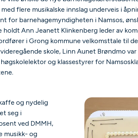
med flere musikalske innslag underveis i åpn
ant for barnehagemyndigheten i Namsos, øns
e holdt Ann Jeanett Klinkenberg leder av ko
ordfører i Grong kommune velkomsttale til de
videregående skole, Linn Aunet Brøndmo var o
høgskolelektor og klassestyrer for Namsoskla
tene.
kaffe og nydelig
t seg i
dosent ved DMMH,
 musikk- og