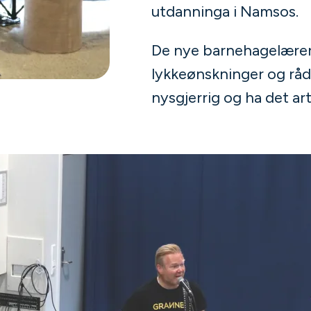
utdanninga i Namsos.
De nye barnehagelærer
lykkeønskninger og råd
nysgjerrig og ha det ar