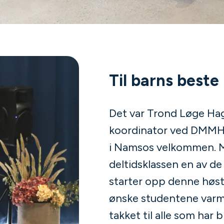
Til barns beste
Det var Trond Løge Hag
koordinator ved DMMH
i Namsos velkommen. M
deltidsklassen en av d
starter opp denne høsten,
ønske studentene varm
takket til alle som har b