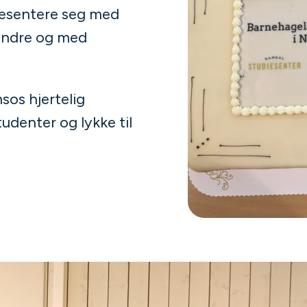
resentere seg med
randre og med
sos hjertelig
denter og lykke til