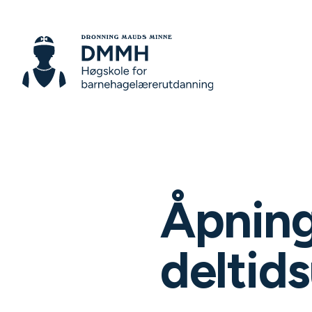
Åpnin
deltid