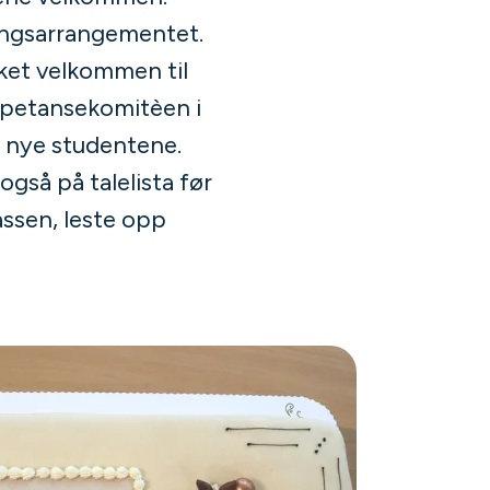
ingsarrangementet.
ket velkommen til
mpetansekomitèen i
 nye studentene.
gså på talelista før
ssen, leste opp