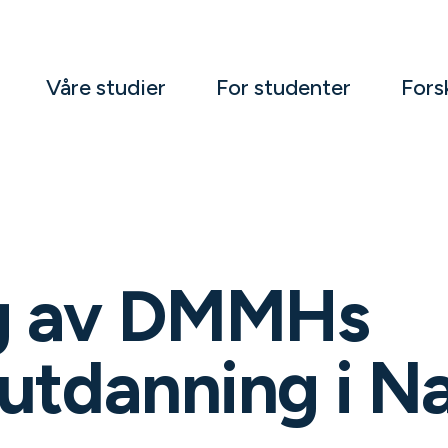
Våre studier
For studenter
Fors
g av DMMHs
sutdanning i 