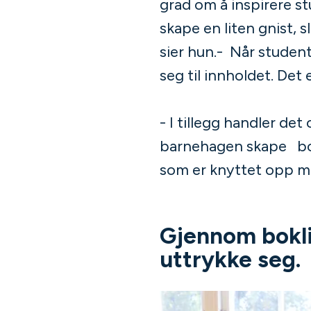
grad om å inspirere st
skape en liten gnist, 
sier hun.- Når student
seg til innholdet. Det
- I tillegg handler d
barnehagen skape bok
som er knyttet opp mo
Gjennom boklig
uttrykke seg.