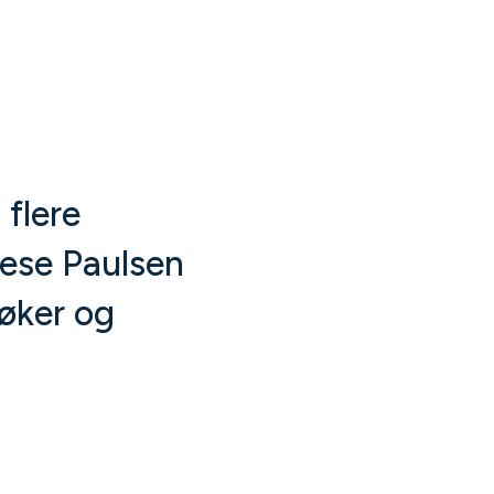
 flere
erese Paulsen
bøker og