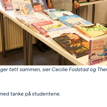
nger tett sammen, sier
Cecilie Fodstad
og Ther
t med tanke på studentene.