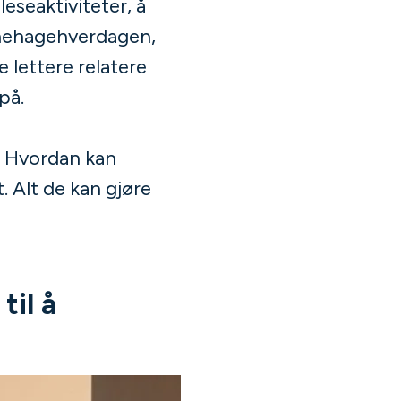
leseaktiviteter, å
barnehagehverdagen,
 lettere relatere
på.
 - Hvordan kan
Alt de kan gjøre
til å