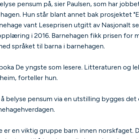
belyse pensum på, sier Paulsen, som har jobb
ehagen. Hun står blant annet bak prosjektet "
rnehage vant Leseprisen utgitt av Nasjonalt se
opplæring i 2016. Barnehagen fikk prisen for 
med språket til barna i barnehagen.
boka De yngste som lesere. Litteraturen og lek
heim, forteller hun.
å belyse pensum via en utstilling bygges det 
arnehagehverdagen.
 er en viktig gruppe barn innen norskfaget. D