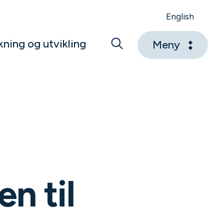
English
kning og utvikling
Meny
n til