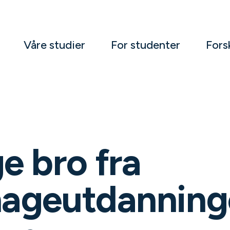
Våre studier
For studenter
Fors
e bro fra
ageutdanninge