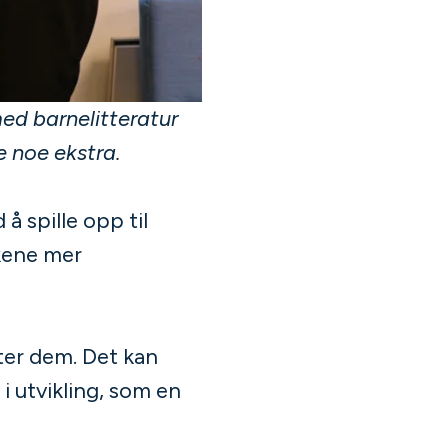
med barnelitteratur
e noe ekstra.
å spille opp til
økene mer
ter dem. Det kan
 i utvikling, som en