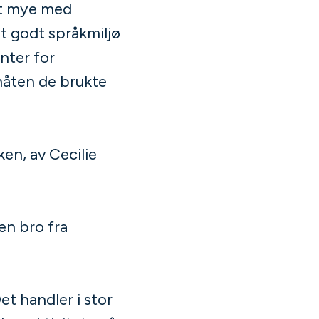
et mye med
Et godt språkmiljø
nter for
måten de brukte
en, av Cecilie
en bro fra
et handler i stor